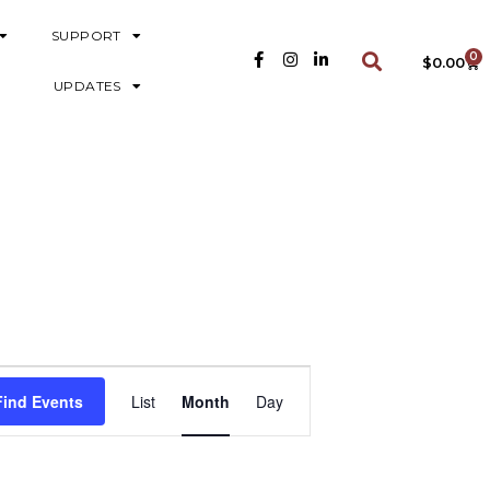
SUPPORT
0
$
0.00
UPDATES
E
Find Events
List
Month
Day
V
E
N
T