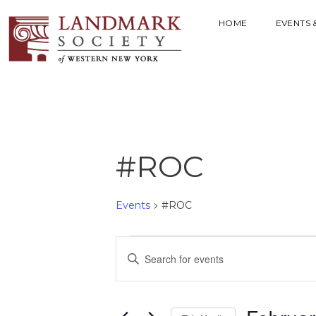
HOME
EVENTS 
#ROC
Events
#ROC
E
E
V
n
t
E
e