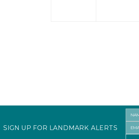
O
e
e
N
n
n
t
t
s
s
,
,
SIGN UP FOR LANDMARK ALERTS